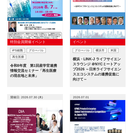
FAQ
イベントお知らせメール登録
特別会員開催イベント
イベント
iPS細胞
グローバル
グローバル
横浜市
米国
再生医療
横浜・LINK-J ライフサイエン
スラウンジ ＠NYCミートアッ
令和8年度 第1回産学官連携
プ2026 ～日米ライフサイエン
情報交流セミナー「再生医療
スエコシステムの連携促進に
の現在地と未来」
向けて～
開催日: 2026.07.30 (木)
2026.07.01