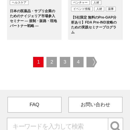
ヘルスケア
ベンチャー
人材
イベント情報
⼈材
薬事
日本の医薬品・サプリ企業の
ためのナイジェリア市場参入
【5社限定 無料のPre-GAP分
セミナー ― 規制・販路・現地
析あり】FDA Pre-IND攻略の
パートナー戦略 ―
ための実践セミナープログラ
ム
1
2
3
4
next
FAQ
お問い合わせ