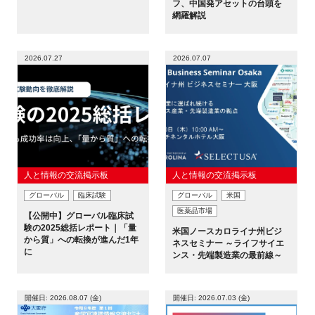
フ、中国発アセットの台頭を
網羅解説
新規登録
2026.07.27
2026.07.07
イベント
プログラム
インタビュー・コラム
ニュース・掲示板
人と情報の交流掲示板
人と情報の交流掲示板
グローバル
臨床試験
グローバル
米国
LINK-Jを知る
医薬品市場
【公開中】グローバル臨床試
験の2025総括レポート｜「量
米国ノースカロライナ州ビジ
から質」への転換が進んだ1年
ネスセミナー ～ライフサイエ
特別会員
に
ンス・先端製造業の最前線～
施設・アクセス
開催日: 2026.08.07 (金)
開催日: 2026.07.03 (金)