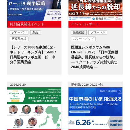
特別会員開催イベント
イベントレポート
グローバル
創薬
医療機器
グローバル
医薬品市場
スタートアップ
【シリーズ3000名参加記念・
医機連シンポジウム with
ネットワーキング有】 SMBC
LINK-J （3/17）「日本医療機
日興証券コラボ企画｜低・中
器産業、延長線からの脱却」
分子医薬品編
― スタートアップ共創で挑む
2040成長戦略 ―
2026.05.20
開催日: 2026.06.26 (金)