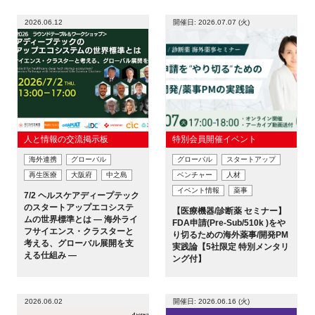
2026.06.12
開催日: 2026.07.07 (火)
人と情報の交流掲示板
特別会員開催イベント
海外連携
グローバル
グローバル
スタートアップ
再生医療
大阪府
中之島
ベンチャー
人材
イベント情報
薬事
7/2 ヘルスケアディープテック
のスタートアップエコシステ
【医療機器/診断薬 セミナー】
ムの世界標準とは ― 海外ライ
FDA申請(Pre-Sub/510k )をや
フサイエンス・クラスターと
り切るための海外薬事/開発PM
考える、グローバル展開を支
実践論【5社限定 特別メンタリ
える仕組み ―
ング付】
2026.06.02
開催日: 2026.06.16 (火)