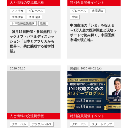
人と情報の交流掲示板
特別会員開催イベント
アフリカ
グローバル
グローバル
市場調査
医療政策
医療保険
中国
日本医療政策機構
医療
中国市場の「いま」を捉える
～1万人超の医師調査と現地レ
【6月15日開催・参加無料】キ
ポートで読み解く、中国医療
ックオフ・パネルディスカッ
市場の現在地～
ション「日本とアフリカから
世界へ、共に醸成する哲学対
話」
2026.05.16
開催日: 2026.06.02 (火)
人と情報の交流掲示板
特別会員開催イベント
グローバル
デジタルヘルス
グローバル
スタートアップ