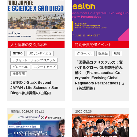
人と情報の交流掲示板
特別会員開催イベント
JETRO
UCサンディエゴ
グローバル
医薬品
規制
アクセラレーションプログラム
「医薬品コクリスタルの：変
グローバル
スタートアップ
化するグローバル規制を読み
解く （Pharmaceutical Co-
海外展開
crystals: Evolving Global
JETRO J-StarX Beyond
Regulatory Perspectives）」
JAPAN : Life Science x San
（英語開催）
Diego 参加募集のご案内
開催日: 2026.07.15 (水)
2026.05.26