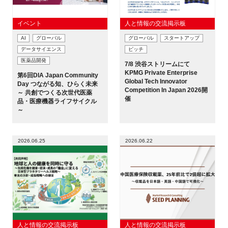
イベント
人と情報の交流掲示板
AI
グローバル
グローバル
スタートアップ
閉じる
データサイエンス
ピッチ
医薬品開発
7/8 渋谷ストリームにて
KPMG Private Enterprise
第6回DIA Japan Community
Global Tech Innovator
Day つながる知、ひらく未来
Competition In Japan 2026開
～ 共創でつくる次世代医薬
催
品・医療機器ライフサイクル
～
2026.06.25
2026.06.22
人と情報の交流掲示板
人と情報の交流掲示板