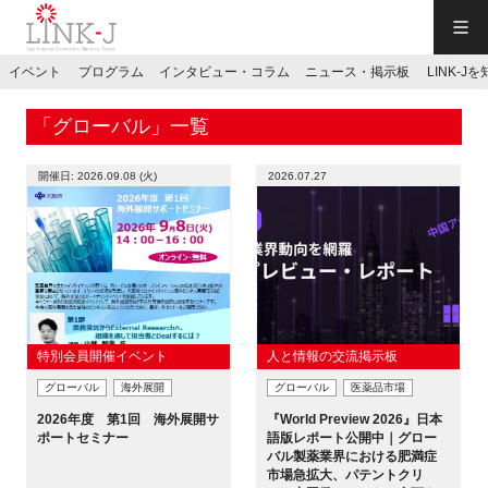
一般社団法人LINK-J／LINK-J
イベント
プログラム
インタビュー・コラム
ニュース・掲示板
LINK-J
JP
／
EN
「グローバル」一覧
開催日: 2026.09.08 (火)
2026.07.27
特別会員専用メニュー
施設ご予約
特別会員開催イベント
人と情報の交流掲示板
グローバル
海外展開
グローバル
医薬品市場
お問い合わせ
2026年度 第1回 海外展開サ
『World Preview 2026』日本
ポートセミナー
語版レポート公開中｜グロー
バル製薬業界における肥満症
マイページ
市場急拡大、パテントクリ