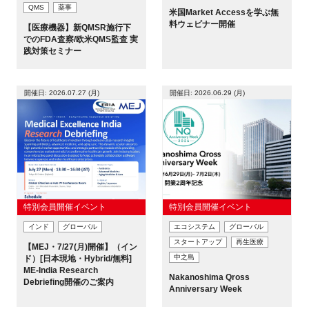
QMS
薬事
米国Market Accessを学ぶ無
料ウェビナー開催
【医療機器】新QMSR施行下
でのFDA査察/欧米QMS監査 実
践対策セミナー
開催日: 2026.07.27 (月)
開催日: 2026.06.29 (月)
特別会員開催イベント
特別会員開催イベント
インド
グローバル
エコシステム
グローバル
スタートアップ
再生医療
【MEJ・7/27(月)開催】（イン
中之島
ド）[日本現地・Hybrid/無料]
ME-India Research
Nakanoshima Qross
Debriefing開催のご案内
Anniversary Week