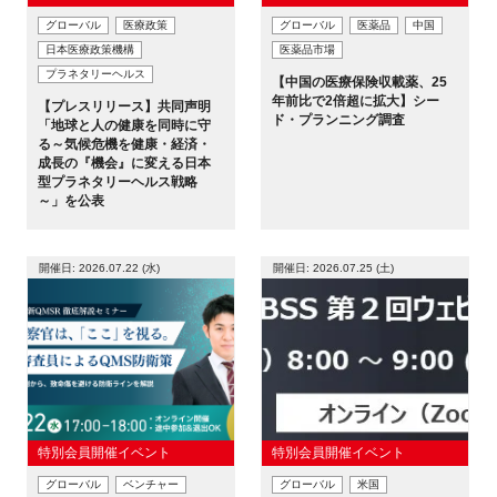
グローバル
医療政策
グローバル
医薬品
中国
日本医療政策機構
医薬品市場
プラネタリーヘルス
【中国の医療保険収載薬、25
年前比で2倍超に拡大】シー
【プレスリリース】共同声明
ド・プランニング調査
「地球と人の健康を同時に守
る～気候危機を健康・経済・
成長の『機会』に変える日本
型プラネタリーヘルス戦略
～」を公表
開催日: 2026.07.22 (水)
開催日: 2026.07.25 (土)
特別会員開催イベント
特別会員開催イベント
グローバル
ベンチャー
グローバル
米国