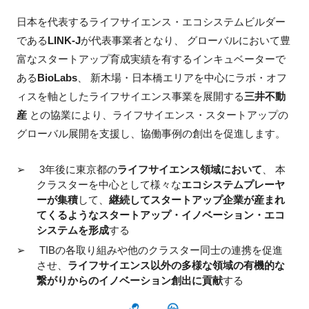
日本を代表するライフサイエンス・エコシステムビルダー
である
LINK-J
が代表事業者となり、 グローバルにおいて豊
富なスタートアップ育成実績を有するインキュベーターで
ある
BioLabs
、 新木場・日本橋エリアを中心にラボ・オフ
ィスを軸としたライフサイエンス事業を展開する
三井不動
産
との協業により、ライフサイエンス・スタートアップの
グローバル展開を支援し、協働事例の創出を促進します。
3年後に東京都の
ライフサイエンス領域において
、 本
クラスターを中心として様々な
エコシステムプレーヤ
ーが集積
して、
継続してスタートアップ企業が産まれ
てくるようなスタートアップ・イノベーション・エコ
システムを形成
する
TIBの各取り組みや他のクラスター同士の連携を促進
させ、
ライフサイエンス以外の多様な領域の有機的な
繋がりからのイノベーション創出に貢献
する