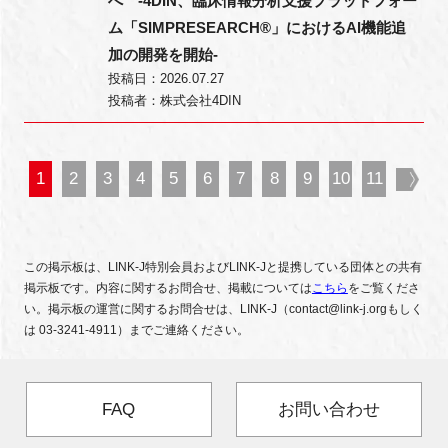
へ -4DIN、臨床情報分析支援プラットフォー
ム「SIMPRESEARCH®」におけるAI機能追
加の開発を開始-
投稿日：2026.07.27
投稿者：株式会社4DIN
1
2
3
4
5
6
7
8
9
10
11
nex
この掲示板は、LINK-J特別会員およびLINK-Jと提携している団体との共有
掲示板です。内容に関するお問合せ、掲載については
こちら
をご覧くださ
い。掲示板の運営に関するお問合せは、LINK-J（contact@link-j.orgもしく
は 03-3241-4911）までご連絡ください。
FAQ
お問い合わせ