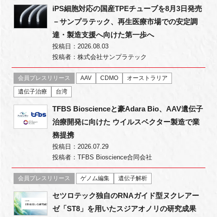
iPS細胞対応の国産TPEチューブを8月3日発売
－サンプラテック、再生医療市場での安定調
達・製造支援へ向けた第一歩へ
投稿日：2026.08.03
投稿者：株式会社サンプラテック
会員プレスリリース
AAV
CDMO
オーストラリア
遺伝子治療
台湾
TFBS Bioscienceと豪Adara Bio、AAV遺伝子
治療開発に向けた ウイルスベクター製造で業
務提携
投稿日：2026.07.29
投稿者：TFBS Bioscience合同会社
会員プレスリリース
ゲノム編集
遺伝子解析
セツロテック独自のRNAガイド型ヌクレアー
ゼ「ST8」を用いたスジアオノリの研究成果