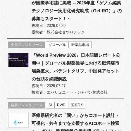
が国際学術誌に掲載 ～2026年度「ゲノム編集
テクノロジー実用化研究助成（Get-RG）」の
募集もスタート！～
投稿日：2026.07.29
投稿者：株式会社セツロテック
会員プレスリリース
グローバル
医薬品市場
『World Preview 2026』日本語版レポート公
開中｜グローバル製薬業界における肥満症市
場急拡大、パテントクリフ、中国発アセット
の台頭を網羅解説
投稿日：2026.07.27
投稿者：エバリュエート・ジャパン株式会社
会員プレスリリース
AI
RWD
医療DX
医療系研究者の「問い」からコホート設計・
可視化・共有までを支援するAIコホート検索