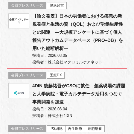
会員プレスリリース
健康経営
【論文発表】日本の労働者における疾患の新
会員プレスリリー
ス
規発症と生活の質（QOL）および労働生産性
閉じる
との関連 ―大規模アンケートに基づく個人
報告アウトカムデータベース（PRO‒DB）を
用いた縦断解析―
投稿日：2026.08.05
投稿者：株式会社マクロミルケアネット
会員プレスリリース
医療DX
4DIN 後藤祐吾がCSOに就任 創薬現場の課題
と大学病院・電子カルテデータ活用をつなぐ
事業開発を加速
投稿日：2026.08.04
投稿者：株式会社4DIN
会員プレスリリース
iPS細胞
再生医療
細胞培養