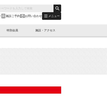
メニュー
ー
施設ご予約
お問い合わせ
特別会員
施設・アクセス
's "LINK-BioBAY TOKYO"？
s LINK-J WEST
申し込み
ご予約
(News Letter)
特別会員開催
ニュース・事業紹介
内容
橋コラム
出展・参加
イベント
B日本橋エリアについて