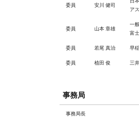
日本
委員
安川 健司
ア
一
委員
山本 章雄
富
委員
若尾 真治
早
委員
植田 俊
三
事務局
事務局長