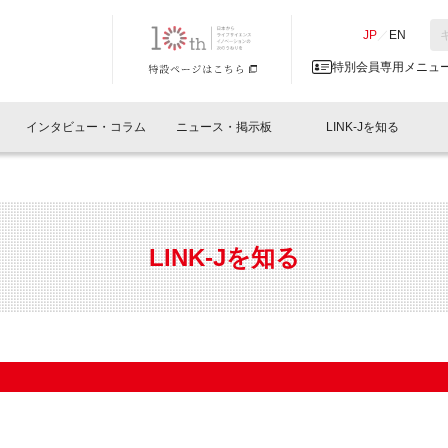
NK-J／LINK-J
JP
／
EN
特別会員専用メニュ
インタビュー・コラム
ニュース・掲示板
LINK-Jを知る
イベントレポート一覧
人と情報の交流掲示板一覧
What's "UNIKORN"？
Why in Nihonbashi
特別会員について
オフィス・ラボ
What
What’
入会
施設
会員開催
スリリース
ベンチャーインタビュー
LINK-J主催・共催
会員プレスリリース
会報誌 
サポーター紹介
事業
LINK-Jを知る
閉じる
・参加
関連
サポーターコラム
LINK-J協賛・協力
募集
日本
パンフレット
GT
ページ
ント告知