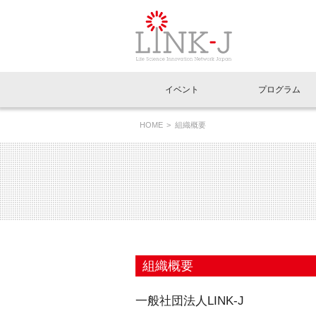
一般社団法人LI
イベント
プログラム
FAQ
イベントお知らせメール登録
HOME
組織概要
イベント一覧
インタビュー・コラム一覧
ニュース一覧
Out of Box相談室
理事長挨拶
特別会員一覧
ラウンジ・会議室
LINK-J主催・共催
スペシャルインタビュー
トピック
特別
プレ
国内外連携
専用メニューはこちら
アクセス
LINK-J協賛・協力
連載コラム
メディア情報
出展
海外
組織概要
過去イベント
事務局だより
アクセラレーション
マイ
イベ
組織概要
協賛・協力
施設
一般社団法人LINK-J