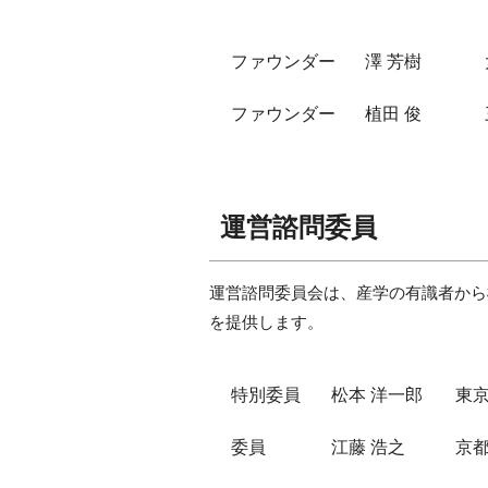
ファウンダー
澤 芳樹
ファウンダー
植田 俊
運営諮問委員
運営諮問委員会は、産学の有識者から
を提供します。
特別委員
松本 洋一郎
東京
委員
江藤 浩之
京都