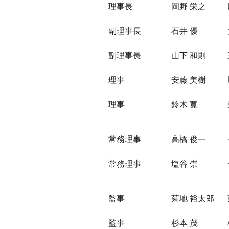
理事長
岡野 栄之
副理事長
石井 優
副理事長
山下 和則
理事
安藤 美樹
理事
鈴木 寛
常務理事
高橋 俊一
常務理事
塩谷 崇
監事
菊地 裕太郎
監事
杉本 茂