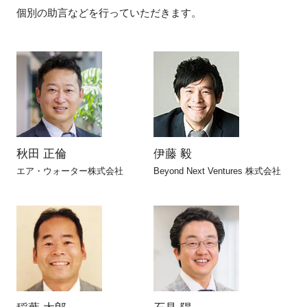
個別の助言などを行っていただきます。
新規登録
イベント
プログラム
インタビュー・コラム
秋田 正倫
伊藤 毅
ニュース・掲示板
エア・ウォーター株式会社
Beyond Next Ventures 株式会社
LINK-Jを知る
特別会員
施設・アクセス