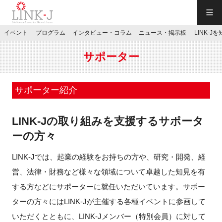
一般社団法人LINK-J／LINK-J
イベント
プログラム
インタビュー・コラム
ニュース・掲示板
LINK-J
JP
／
EN
サポーター
サポーター紹介
LINK-Jの取り組みを支援するサポータ
特別会員専用メニュー
ーの方々
施設ご予約
LINK-Jでは、起業の経験をお持ちの方や、研究・開発、経
営、法律・財務など様々な領域について卓越した知見を有
お問い合わせ
する方などにサポーターに就任いただいています。サポー
ターの方々にはLINK-Jが主催する各種イベントに参画して
マイページ
いただくとともに、LINK-Jメンバー（特別会員）に対して