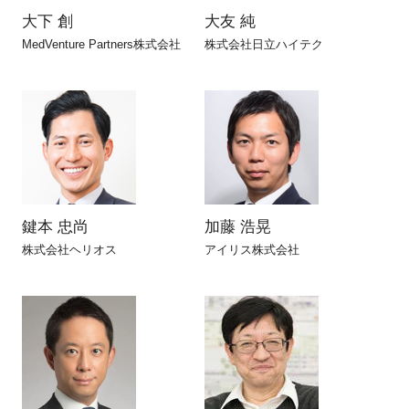
大下 創
大友 純
MedVenture Partners株式会社
株式会社日立ハイテク
閉じる
鍵本 忠尚
加藤 浩晃
株式会社ヘリオス
アイリス株式会社