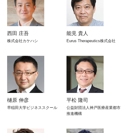
西田 庄吾
能見 貴人
株式会社カケハシ
Eurus Therapeutics株式会社
樋原 伸彦
平松 隆司
早稲田大学ビジネススクール
公益財団法人神戸医療産業都市
推進機構