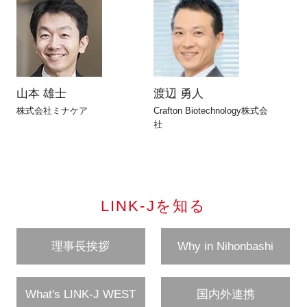
山本 雄士
渡辺 勇人
株式会社ミナケア
Crafton Biotechnology株式会
社
LINK-Jを知る
理事長挨拶
Why in Nihonbashi
What's LINK-J WEST
国内外連携