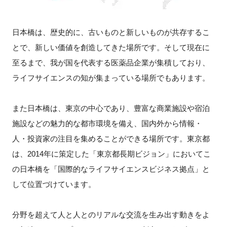
新規登録
日本橋は、歴史的に、古いものと新しいものが共存するこ
イベント
とで、新しい価値を創造してきた場所です。そして現在に
至るまで、我が国を代表する医薬品企業が集積しており、
プログラム
ライフサイエンスの知が集まっている場所でもあります。
インタビュー・コラム
また日本橋は、東京の中心であり、豊富な商業施設や宿泊
施設などの魅力的な都市環境を備え、国内外から情報・
ニュース・掲示板
人・投資家の注目を集めることができる場所です。東京都
LINK-Jを知る
は、2014年に策定した「東京都長期ビジョン」においてこ
の日本橋を「国際的なライフサイエンスビジネス拠点」と
特別会員
して位置づけています。
施設・アクセス
分野を超えて人と人とのリアルな交流を生み出す動きをよ