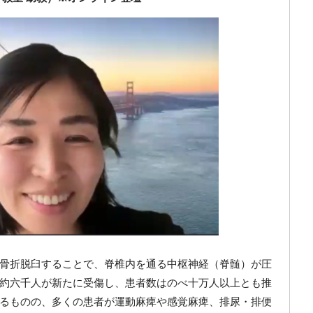
骨折脱臼することで、脊椎内を通る中枢神経（脊髄）が圧
約六千人が新たに受傷し、患者数はのべ十万人以上とも推
るものの、多くの患者が運動麻痺や感覚麻痺、排尿・排便