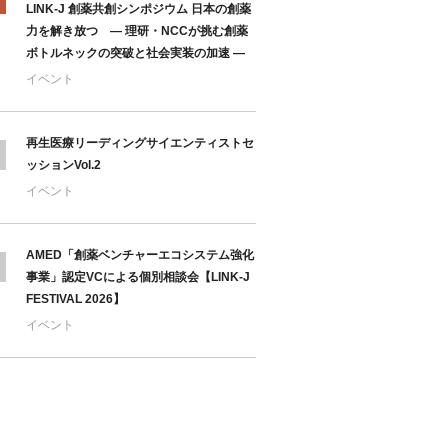
LINK-J 創薬共創シンポジウム 日本の創薬
力を解き放つ ― 理研・NCCが挑む創薬
ボトルネックの突破と社会実装の加速 ―
イベント
再生医療リーディングサイエンティストセ
ッションVol.2
イベント
AMED「創薬ベンチャーエコシステム強化
事業」認定VCによる個別相談会【LINK-J
FESTIVAL 2026】
イベント