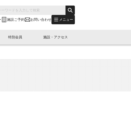
メニュー
ー
施設ご予約
お問い合わせ
特別会員
施設・アクセス
's "LINK-BioBAY TOKYO"？
s LINK-J WEST
申し込み
ご予約
(News Letter)
特別会員開催
ニュース・事業紹介
内容
橋コラム
出展・参加
イベント
B日本橋エリアについて