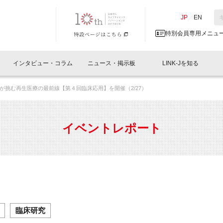
NK-J／LINK-J
JP
／
EN
特別会員専用メニュ
インタビュー・コラム
ニュース・掲示板
LINK-Jを知る
が挑む再生医療の最前線【第４回臨床応用】を開催（2/27）
イベントレポート一覧
人と情報の交流掲示板一覧
What's "UNIKORN"？
Why in Nihonbashi
特別会員について
オフィス・ラボ
What
What’
入会
施設
会員開催
スリリース
ベンチャーインタビュー
LINK-J主催・共催
会員プレスリリース
会報誌 
サポーター紹介
事業
イベントレポート
閉じる
・参加
関連
サポーターコラム
LINK-J協賛・協力
募集
日本
パンフレット
GT
ページ
ント告知
臨床研究