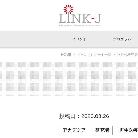
一般社団法人LI
イベント
プログラム
FAQ
イベントお知らせメール登録
HOME
イベントレポート一覧
次世代研究者
イベント一覧
インタビュー・コラム一覧
ニュース一覧
Out of Box相談室
理事長挨拶
特別会員一覧
ラウンジ・会議室
LINK-J主催・共催
スペシャルインタビュー
トピック
特別
プレ
国内外連携
専用メニューはこちら
アクセス
LINK-J協賛・協力
連載コラム
メディア情報
出展
海外
組織概要
過去イベント
事務局だより
アクセラレーション
マイ
イベ
投稿日：2026.03.26
協賛・協力
施設
アカデミア
研究者
再生医療