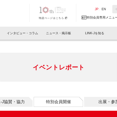
NK-J／LINK-J
JP
／
EN
特別会員専用メニュ
インタビュー・コラム
ニュース・掲示板
LINK-Jを知る
イベントレポート一覧
人と情報の交流掲示板一覧
What's "UNIKORN"？
Why in Nihonbashi
特別会員について
オフィス・ラボ
What
What’
入会
施設
会員開催
スリリース
ベンチャーインタビュー
LINK-J主催・共催
会員プレスリリース
会報誌 
サポーター紹介
事業
イベントレポート
閉じる
・参加
関連
サポーターコラム
LINK-J協賛・協力
募集
日本
パンフレット
GT
ページ
ント告知
NK-J協賛・協力
特別会員開催
出展・参