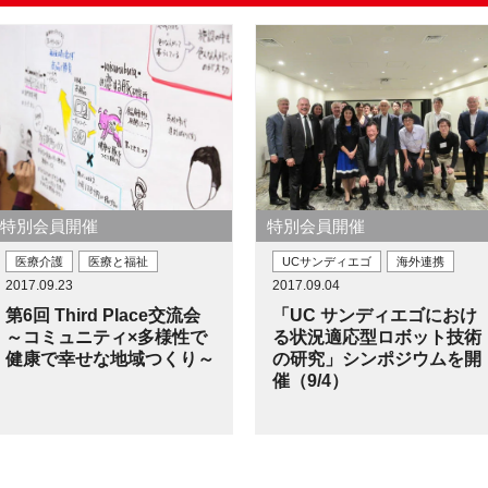
特別会員開催
特別会員開催
医療介護
医療と福祉
UCサンディエゴ
海外連携
2017.09.23
2017.09.04
第6回 Third Place交流会
「UC サンディエゴにおけ
～コミュニティ×多様性で
る状況適応型ロボット技術
健康で幸せな地域つくり～
の研究」シンポジウムを開
催（9/4）