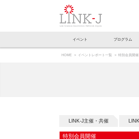
一般社団法人LI
イベント
プログラム
FAQ
イベントお知らせメール登録
HOME
イベントレポート一覧
特別会員開催
イベント一覧
インタビュー・コラム一覧
ニュース一覧
Out of Box相談室
理事長挨拶
特別会員一覧
ラウンジ・会議室
LINK-J主催・共催
スペシャルインタビュー
トピック
特別
プレ
国内外連携
専用メニューはこちら
アクセス
LINK-J協賛・協力
連載コラム
メディア情報
出展
海外
組織概要
過去イベント
事務局だより
アクセラレーション
マイ
イベ
協賛・協力
施設
LINK-J主催・共催
LI
特別会員開催