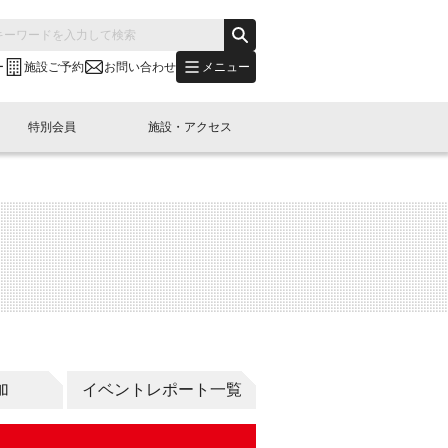
メニュー
ー
施設ご予約
お問い合わせ
特別会員
施設・アクセス
's "LINK-BioBAY TOKYO"？
s LINK-J WEST
申し込み
ご予約
(News Letter)
特別会員開催
ニュース・事業紹介
内容
橋コラム
出展・参加
イベント
B日本橋エリアについて
加
イベントレポート一覧