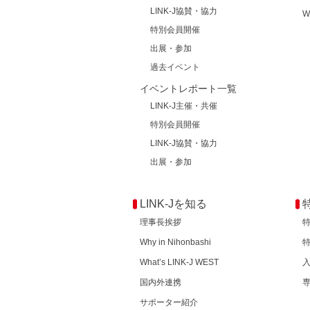
LINK-J協賛・協力
W
特別会員開催
出展・参加
過去イベント
イベントレポート一覧
LINK-J主催・共催
特別会員開催
LINK-J協賛・協力
出展・参加
LINK-Jを知る
理事長挨拶
Why in Nihonbashi
What’s LINK-J WEST
国内外連携
サポーター紹介