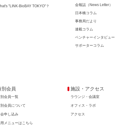
会報誌（News Letter）
hat's "LINK-BioBAY TOKYO"？
日本橋コラム
事務局だより
連載コラム
ベンチャーインタビュー
サポーターコラム
特別会員
施設・アクセス
特別会員一覧
ラウンジ・会議室
特別会員について
オフィス・ラボ
入会申し込み
アクセス
専用メニューはこちら