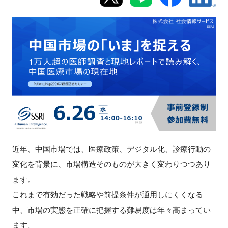
新規登録
イベント
プログラム
インタビュー・コラム
ニュース・掲示板
近年、中国市場では、医療政策、デジタル化、診療行動の
LINK-Jを知る
変化を背景に、市場構造そのものが大きく変わりつつあり
ます。
特別会員
これまで有効だった戦略や前提条件が通用しにくくなる
施設・アクセス
中、市場の実態を正確に把握する難易度は年々高まってい
ます。