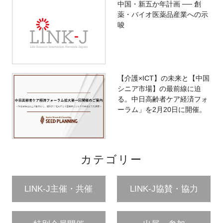
中国・新五か年計画 ── 創
薬・バイオ医薬品産業への示
唆
【介護×ICT】の未来と【中国
シニア市場】の最前線に迫
る。中日高齢者ケア経済フォ
ーラム」を2月20日に開催。
カテゴリー
LINK-J主催・共催
LINK-J協賛・協力