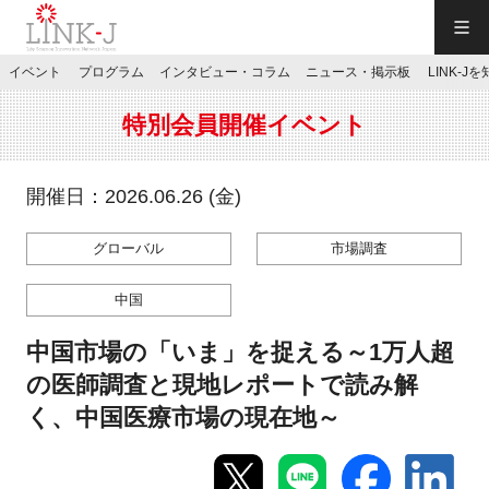
一般社団法人LINK-J／LINK-J
イベント
プログラム
インタビュー・コラム
ニュース・掲示板
LINK-J
JP
／
EN
特別会員開催イベント
開催日：2026.06.26 (金)
グローバル
市場調査
特別会員専用メニュー
中国
施設ご予約
中国市場の「いま」を捉える～1万人超
の医師調査と現地レポートで読み解
お問い合わせ
く、中国医療市場の現在地～
マイページ