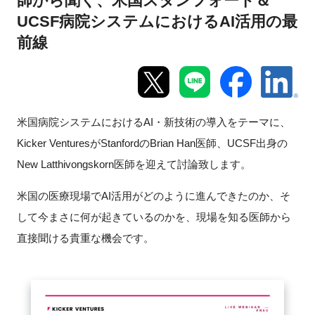
師から聞く、米国スタンフォード＆
UCSF病院システムにおけるAI活用の最
新規登録
前線
イベント
プログラム
米国病院システムにおけるAI・新技術の導入をテーマに、
インタビュー・コラム
Kicker VenturesがStanfordのBrian Han医師、UCSF出身の
New Latthivongskorn医師を迎えて討論致します。
ニュース・掲示板
米国の医療現場でAI活用がどのように進んできたのか、そ
LINK-Jを知る
して今まさに何が起きているのかを、現場を知る医師から
直接聞ける貴重な機会です。
特別会員
施設・アクセス