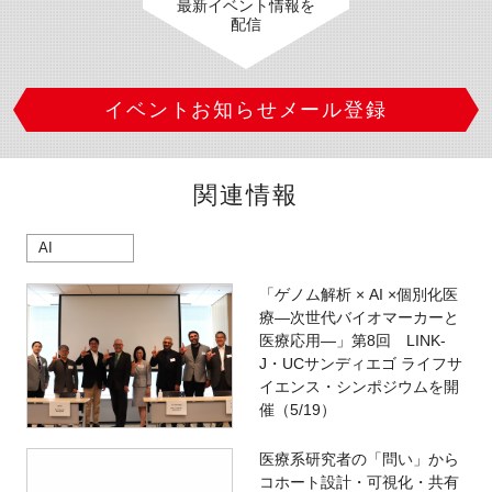
最新イベント情報を
配信
イベントお知らせメール登録
関連情報
AI
「ゲノム解析 × AI ×個別化医
療―次世代バイオマーカーと
医療応用―」第8回 LINK-
J・UCサンディエゴ ライフサ
イエンス・シンポジウムを開
催（5/19）
医療系研究者の「問い」から
コホート設計・可視化・共有