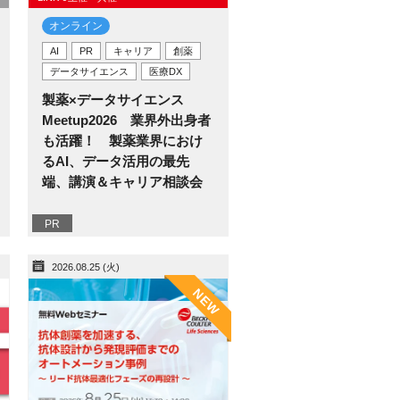
オンライン
AI
PR
キャリア
創薬
データサイエンス
医療DX
製薬×データサイエンス
Meetup2026 業界外出身者
も活躍！ 製薬業界におけ
るAI、データ活用の最先
端、講演＆キャリア相談会
PR
2026.08.25 (火)
NEW