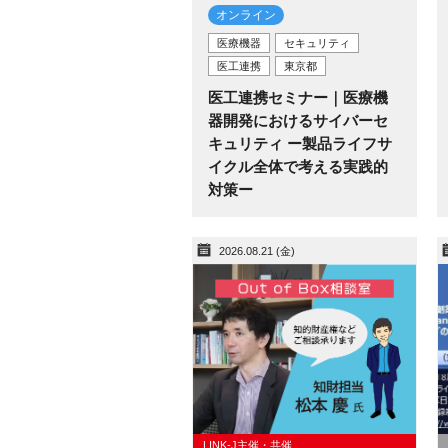
オンライン
医療機器
セキュリティ
医工連携
東京都
医工連携セミナー｜医療機
器開発におけるサイバーセ
キュリティ ー製品ライフサ
イクル全体で考える実践的
対策ー
2026.08.21 (金)
LINK-J主催・共催