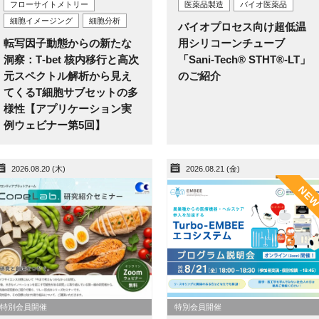
フローサイトメトリー
医薬品製造
バイオ医薬品
細胞イメージング
細胞分析
バイオプロセス向け超低温
転写因子動態からの新たな
用シリコーンチューブ
洞察：T‑bet 核内移行と高次
「Sani-Tech® STHT®-LT」
元スペクトル解析から見え
のご紹介
てくるT細胞サブセットの多
様性【アプリケーション実
例ウェビナー第5回】
2026.08.20 (木)
2026.08.21 (金)
NE
特別会員開催
特別会員開催