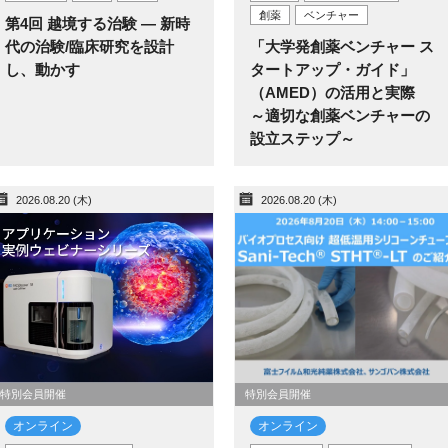
創薬
ベンチャー
第4回 越境する治験 — 新時
代の治験/臨床研究を設計
「大学発創薬ベンチャー ス
し、動かす
タートアップ・ガイド」
（AMED）の活用と実際
～適切な創薬ベンチャーの
設立ステップ～
2026.08.20 (木)
2026.08.20 (木)
特別会員開催
特別会員開催
オンライン
オンライン