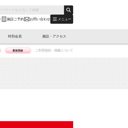
メニュー
ー
施設ご予約
お問い合わせ
特別会員
施設・アクセス
ご利用規約・掲載について
新規登録
's "LINK-BioBAY TOKYO"？
s LINK-J WEST
申し込み
ご予約
(News Letter)
特別会員開催
ニュース・事業紹介
内容
橋コラム
出展・参加
イベント
B日本橋エリアについて