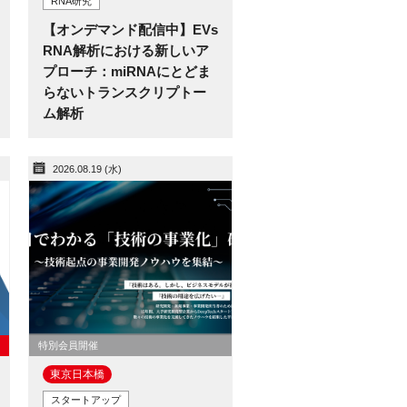
RNA研究
【オンデマンド配信中】EVs
RNA解析における新しいア
プローチ：miRNAにとどま
らないトランスクリプトー
ム解析
2026.08.19 (水)
特別会員開催
東京日本橋​
スタートアップ