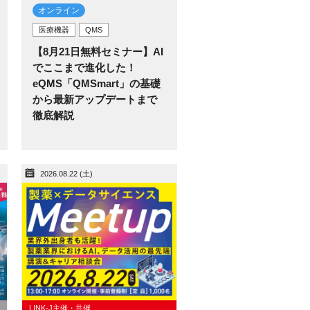
オンライン
医療機器
QMS
【8月21日無料セミナー】AI
でここまで進化した！
eQMS「QMSmart」の基礎
から最新アップデートまで
徹底解説
2026.08.22 (土)
LINK-J主催・共催