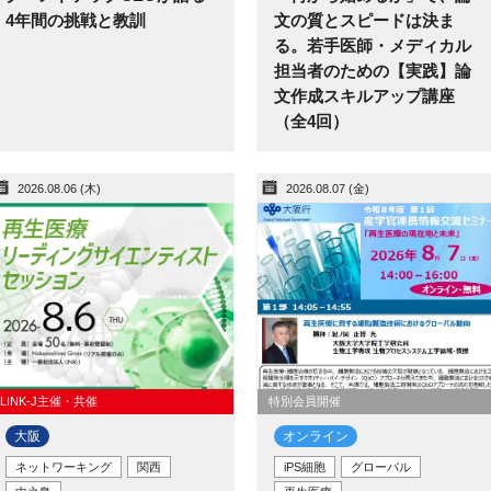
4年間の挑戦と教訓
文の質とスピードは決ま
る。若手医師・メディカル
担当者のための【実践】論
文作成スキルアップ講座
（全4回）
2026.08.06 (木)
2026.08.07 (金)
LINK-J主催・共催
特別会員開催
大阪
オンライン
ネットワーキング
関西
iPS細胞
グローバル