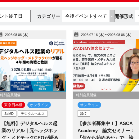
ベント終了日
カテゴリー
開催形式
2026.08.06 (木)
2026.07.16 (木)〜2026.08.06 (木)
特別会員開催
特別会員開催
東京日本橋​
オンライン
オンライン
SaMD
デジタルヘルス
論文
【無料】デジタルヘルス起
【参加者募集中！】ASCA
業のリアル｜元ヘッジホッ
Academy 論文セミナー：
グ・メドテックCEOが語る
「何から始めるか」で、論