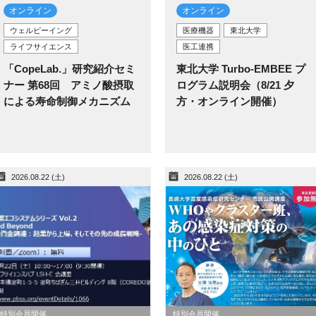
オンライン
オンライン
ウェルビーイング
医療機器
東北大学
ライフサイエンス
医工連携
「CopeLab.」研究紹介セミ
東北大学 Turbo-EMBEE プ
ナー 第68回 アミノ酸摂取
ログラム説明会（8/21 夕
による寿命制御メカニズム
方・オンライン開催）
2026.08.22 (土)
2026.08.22 (土)
特別会員開催
特別会員開催