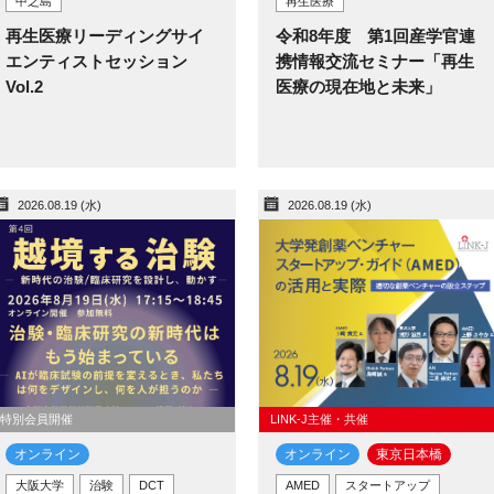
中之島
再生医療
再生医療リーディングサイ
令和8年度 第1回産学官連
エンティストセッション
携情報交流セミナー「再生
Vol.2
医療の現在地と未来」
2026.08.19 (水)
2026.08.19 (水)
特別会員開催
LINK-J主催・共催
オンライン
オンライン
東京日本橋​
大阪大学
治験
DCT
AMED
スタートアップ