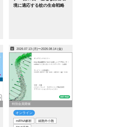
境に適応する蚊の生命戦略
2026.07.13 (月)〜2026.08.14 (金)
特別会員開催
オンライン
miRNA解析
細胞外小胞