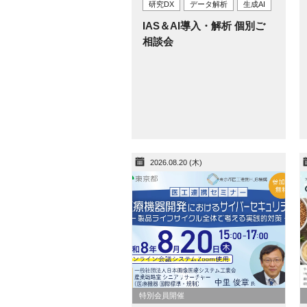
研究DX
データ解析
生成AI
IAS＆AI導入・解析 個別ご
相談会
2026.08.20 (木)
特別会員開催