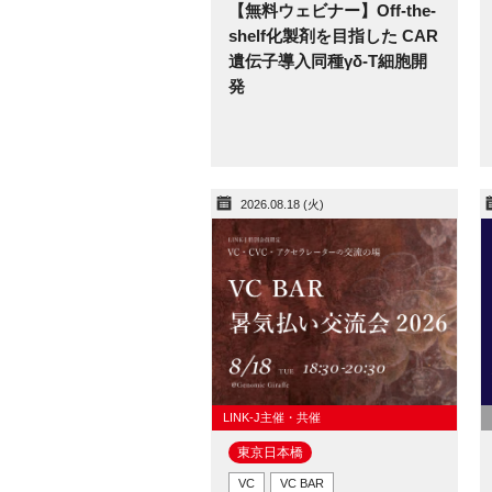
【無料ウェビナー】Off-the-
shelf化製剤を目指した CAR
遺伝子導入同種γδ-T細胞開
発
2026.08.18 (火)
LINK-J主催・共催
東京日本橋​
VC
VC BAR