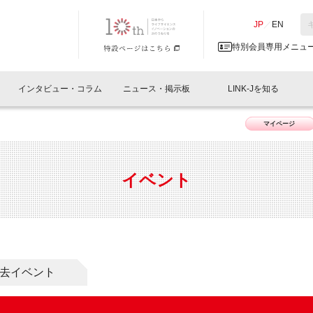
NK-J／LINK-J
JP
／
EN
特別会員専用メニュ
インタビュー・コラム
ニュース・掲示板
LINK-Jを知る
マイページ
イベントレポート一覧
人と情報の交流掲示板一覧
What's "UNIKORN"？
Why in Nihonbashi
特別会員について
オフィス・ラボ
What
What’
入会
施設
会員開催
スリリース
ベンチャーインタビュー
LINK-J主催・共催
会員プレスリリース
会報誌 
サポーター紹介
事業
イベント
閉じる
・参加
関連
サポーターコラム
LINK-J協賛・協力
募集
日本
パンフレット
GT
ページ
ント告知
去イベント