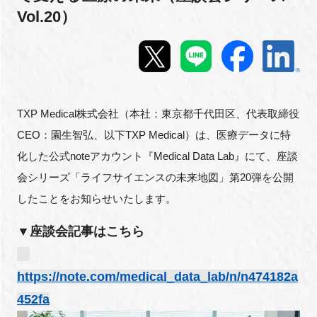
Vol.20）
新規登録
イベント
プログラム
TXP Medical株式会社（本社：東京都千代田区、代表取締役
CEO：園生智弘、以下TXP Medical）は、医療データに特
インタビュー・コラム
化した公式noteアカウント『Medical Data Lab』にて、座談
ニュース・掲示板
会シリーズ「ライフサイエンスの未来地図」第20弾を公開
したことをお知らせいたします。
LINK-Jを知る
▼座談会記事はこちら
特別会員
https://note.com/medical_data_lab/n/n474182a
施設・アクセス
452fa