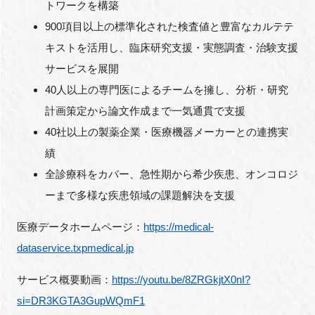
トワークを構築
900項目以上の標準化された検査値と豊富なカルテテ
キストを活用し、臨床研究支援・実態調査・治験支援
サービスを展開
40人以上の専門医によるチームを擁し、分析・研究
計画策定から論文作成まで一気通貫で支援
40社以上の製薬企業・医療機器メーカーとの連携実
績
全診療科をカバー、急性期から希少疾患、オンコロジ
ーまで多様な疾患領域の課題解決を支援
医療データホームページ：
https://medical-
dataservice.txpmedical.jp
サービス概要動画：
https://youtu.be/8ZRGkjtX0nI?
si=DR3KGTA3GupWQmF1