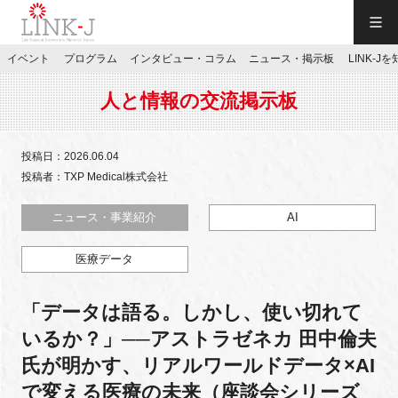
一般社団法人LINK-J／LINK-J
イベント
プログラム
インタビュー・コラム
ニュース・掲示板
LINK-J
JP
／
EN
人と情報の交流掲示板
投稿日：2026.06.04
投稿者：TXP Medical株式会社
特別会員専用メニュー
ニュース・事業紹介
AI
医療データ
施設ご予約
「データは語る。しかし、使い切れて
お問い合わせ
いるか？」──アストラゼネカ 田中倫夫
氏が明かす、リアルワールドデータ×AI
マイページ
で変える医療の未来（座談会シリーズ