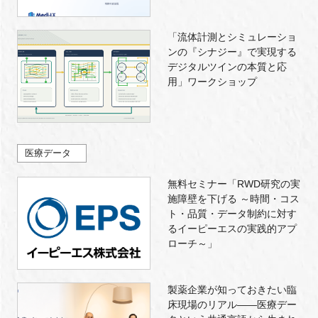
「流体計測とシミュレーショ
ンの『シナジー』で実現する
デジタルツインの本質と応
用」ワークショップ
医療データ
無料セミナー「RWD研究の実
施障壁を下げる ～時間・コス
ト・品質・データ制約に対す
るイーピーエスの実践的アプ
ローチ～」
製薬企業が知っておきたい臨
床現場のリアル――医療デー