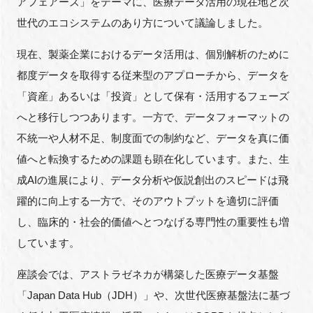
アフェアーズ」をテーマに、医療データ活用の現在地と次
世代のエコシステムのあり方について議論しました。
現在、製薬企業におけるデータ活用は、個別解析のために
閉じる
都度データを取得する従来型のアプローチから、データを
「資産」あるいは「投資」として保有・活用するフェーズ
へと移行しつつあります。一方で、データフォーマットの
不統一や人材不足、制度面での制約など、データを真に価
値へと転換するための課題も顕在化しています。また、生
成AIの進展により、データ分析や仮説創出のスピードは飛
躍的に向上する一方で、そのアウトプットを適切に評価
し、臨床的・社会的価値へとつなげる専門性の重要性も増
しています。
座談会では、アストラゼネカが構築した医療データ基盤
「Japan Data Hub（JDH）」や、次世代医療基盤法に基づ