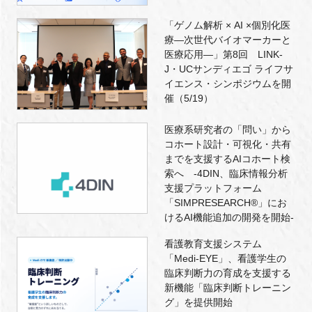
「ゲノム解析 × AI ×個別化医
療―次世代バイオマーカーと
医療応用―」第8回 LINK-
J・UCサンディエゴ ライフサ
イエンス・シンポジウムを開
催（5/19）
医療系研究者の「問い」から
コホート設計・可視化・共有
までを支援するAIコホート検
索へ -4DIN、臨床情報分析
支援プラットフォーム
「SIMPRESEARCH®」にお
けるAI機能追加の開発を開始-
看護教育支援システム
「Medi-EYE」、看護学生の
臨床判断力の育成を支援する
新機能「臨床判断トレーニン
グ」を提供開始