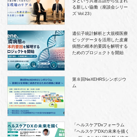
タという共通言語から生まれ
る新しい協働（座談会シリー
ズ Vol.23）
遺伝子統計解析と大規模医療
ビッグデータを活用した皮膚
病態の根本的要因を解明する
ためのプロジェクトを開始
第８回NeXEHRSシンポジウ
ム
「ヘルスケアDxフォーラム
『ヘルスケアDXの未来を描く