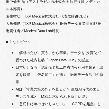
田中倫夫 氏（アストラゼネカ株式会社 執行役員 メディカ
ル本部長）
園生智弘（TXP Medical株式会社 代表取締役CEO）
大角知也（TXP Medical株式会社 医療データ事業部 戦略推
進責任者／Medical Data Lab所長）
■ 主なトピック
「解析のたびに買う」から卒業。データを"投資"と位
置づけた社内基盤「Japan Data Hub」の誕生
日本初となる「認定仮名加工医療情報利用事業者」認
定を取得。「仮名加工」が拓く、医療データ活用の新
章
AIは「常識の箱の外」を見るか？ 生成AI時代のエビ
デンス生成と、MSLに求められる新しい能力
「息切れは年のせいじゃない」──COPDを起点にし