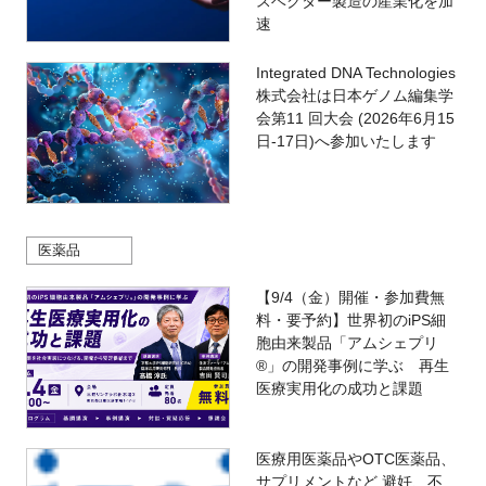
スベクター製造の産業化を加
速
Integrated DNA Technologies
株式会社は日本ゲノム編集学
会第11 回大会 (2026年6月15
日-17日)へ参加いたします
医薬品
【9/4（金）開催・参加費無
料・要予約】世界初のiPS細
胞由来製品「アムシェプリ
®」の開発事例に学ぶ 再生
医療実用化の成功と課題
医療用医薬品やOTC医薬品、
サプリメントなど 避妊、不