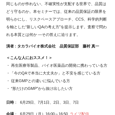
同じものが作れない、不確実性が支配する世界で、品質は
FAQ
どう守るのか。本セミナーでは、従来の品質保証の限界を
明らかにし、リスクベースアプローチ、CCS、科学的判断
イベントお知らせメール登録
を軸とした“新しいQAの考え方”を提示します。査察で問わ
れる本質とは何か ―その答えに迫ります。
演者 : タカラバイオ株式会社 品質保証部 藤村 真一
＜こんな人におススメ！＞
・ 再生医療等製品、バイオ医薬品の開発に携わっている方
・「今のQAで本当に大丈夫か」と不安を感じている方
・ 従来GMPとの違いに悩んでいる方
・ “形だけのGMP”から抜け出したい方
日時
：
6月29日、7月1日、2日、3日、7日
会場
：
6月29日（月）16:00～16:50
ライブ配信