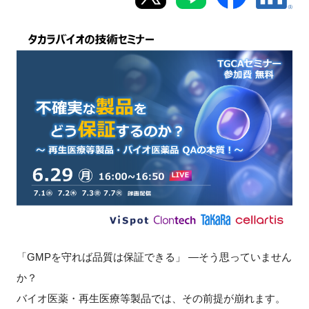
新規登録
イベント
プログラム
インタビュー・コラム
ニュース・掲示板
LINK-Jを知る
特別会員
「GMPを守れば品質は保証できる」 ―そう思っていません
か？
施設・アクセス
バイオ医薬・再生医療等製品では、その前提が崩れます。