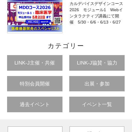
カルデバイスデザインコース
2026 モジュール1 Webイ
ンタラクティブ講義にて開
催 5/30・6/6・6/13・6/27
カテゴリー
LINK-J主催・共催
LINK-J協賛・協力
特別会員開催
出展・参加
過去イベント
イベント一覧