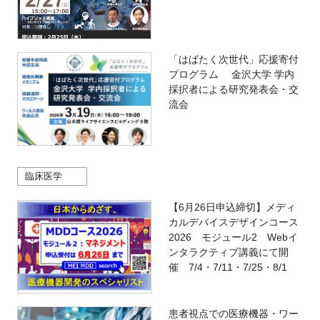
「はばたく次世代」応援寄付
プログラム 金沢大学 学内
採択者による研究発表会・交
流会
臨床医学
【6月26日申込締切】メディ
カルデバイスデザインコース
2026 モジュール2 Webイ
ンタラクティブ講義にて開
催 7/4・7/11・7/25・8/1
患者視点での医療機器・ワー