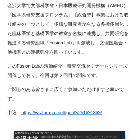
金沢大学で文部科学省・日本医療研究開発機構（AMED）
新規登録
「医学系研究支援プログラム」【総合型】事業における取
り組みの一つとして、多様な研究者からなる多極多層化し
イベント
た臨床医学と基礎医学の教室が密接に連携し、共同研究を
推進する研究組織「Fusion Lab」を創成し、文理医融合・
プログラム
他機関との連携強化を図っています。
インタビュー・コラム
このFusion Labの活動紹介・研究交流セミナーをシリーズ
開催しており、今回は第２回目の開催です。
ニュース・掲示板
ご関心のある皆さまに広くご参加いただけますと幸いで
LINK-Jを知る
す。
特別会員
申込：
https://ws.formzu.net/fgen/S251691369/
施設・アクセス