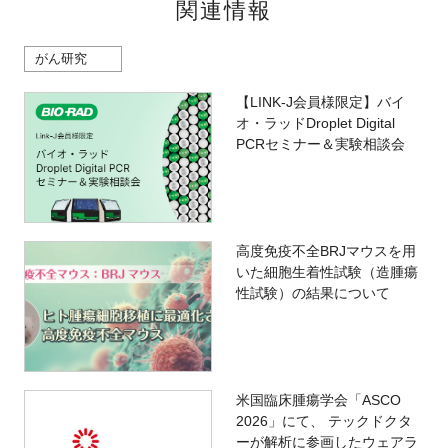
関連情報
がん研究
【LINK-J会員様限定】バイ
オ・ラッドDroplet Digital
PCRセミナー＆実験相談会
高度免疫不全BRJマウスを用
いた細胞生着性試験（造腫瘍
性試験）の結果について
米国臨床腫瘍学会「ASCO
2026」にて、 テックドクタ
ーが解析に参画したウェアラ