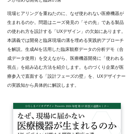
新規登録
現場ヒアリングを重ねたのに、なぜ使われない医療機器が
生まれるのか。問題はニーズ発見の「その先」である製品
イベント
の使われ方を設計する「UXデザイン」の欠如にあります。
本講義では開発と臨床現場の溝を埋める実践的アプローチ
プログラム
を解説。生成AIを活用した臨床観察データの分析デモ（合
成データ使用）を交えながら、医療機器開発に「使われる
インタビュー・コラム
視点」を組み込む方法を紹介します。ものづくり企業が医
ニュース・掲示板
療参入で直面する「設計フェーズの壁」を、UXデザイナー
の実践知から具体的に解説します。
LINK-Jを知る
特別会員
施設・アクセス