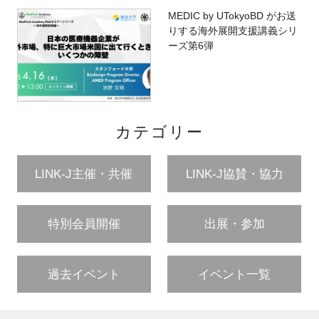
MEDIC by UTokyoBD がお送
りする海外展開支援講義シリ
ーズ第6弾
カテゴリー
LINK-J主催・共催
LINK-J協賛・協力
特別会員開催
出展・参加
過去イベント
イベント一覧