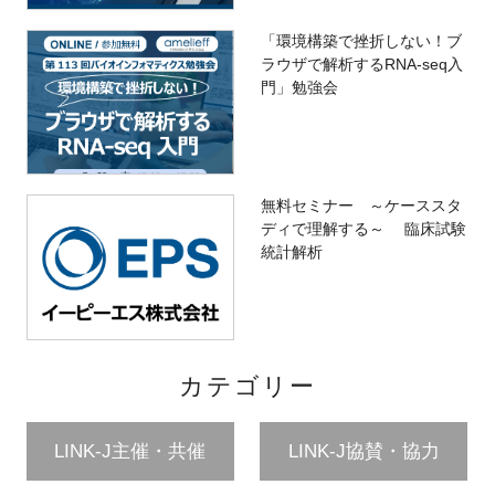
「環境構築で挫折しない！ブ
ラウザで解析するRNA-seq入
門」勉強会
無料セミナー ～ケーススタ
ディで理解する～ 臨床試験
統計解析
カテゴリー
LINK-J主催・共催
LINK-J協賛・協力