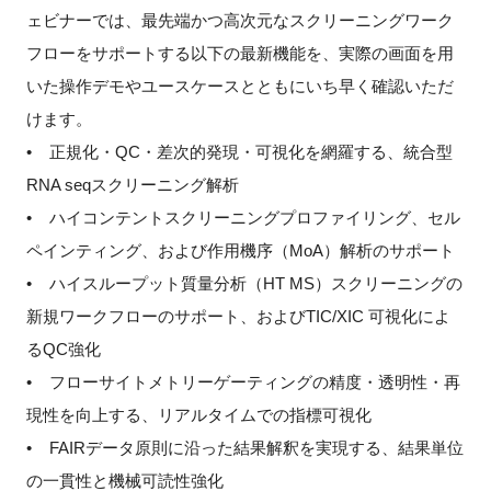
ェビナーでは、最先端かつ高次元なスクリーニングワーク
フローをサポートする以下の最新機能を、実際の画面を用
いた操作デモやユースケースとともにいち早く確認いただ
閉じる
けます。
• 正規化・QC・差次的発現・可視化を網羅する、統合型
RNA seqスクリーニング解析
• ハイコンテントスクリーニングプロファイリング、セル
ペインティング、および作用機序（MoA）解析のサポート
• ハイスループット質量分析（HT MS）スクリーニングの
新規ワークフローのサポート、およびTIC/XIC 可視化によ
るQC強化
• フローサイトメトリーゲーティングの精度・透明性・再
現性を向上する、リアルタイムでの指標可視化
• FAIRデータ原則に沿った結果解釈を実現する、結果単位
の一貫性と機械可読性強化