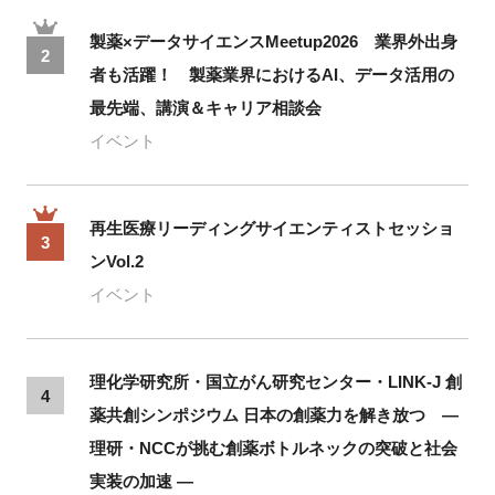
製薬×データサイエンスMeetup2026 業界外出身
2
者も活躍！ 製薬業界におけるAI、データ活用の
最先端、講演＆キャリア相談会
イベント
再生医療リーディングサイエンティストセッショ
3
ンVol.2
イベント
理化学研究所・国立がん研究センター・LINK-J 創
4
薬共創シンポジウム 日本の創薬力を解き放つ ―
理研・NCCが挑む創薬ボトルネックの突破と社会
実装の加速 ―