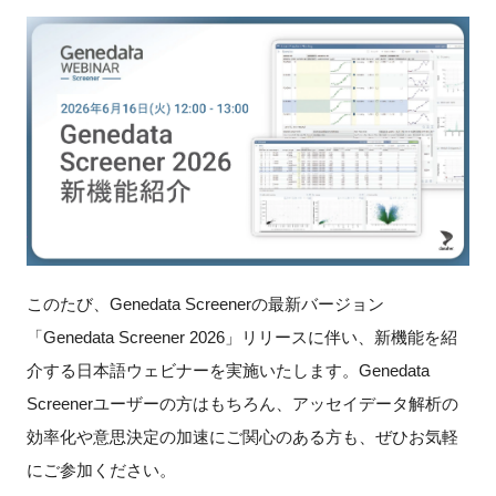
新規登録
イベント
プログラム
インタビュー・コラム
ニュース・掲示板
このたび、Genedata Screenerの最新バージョン
LINK-Jを知る
「Genedata Screener 2026」リリースに伴い、新機能を紹
介する日本語ウェビナーを実施いたします。Genedata
特別会員
Screenerユーザーの方はもちろん、アッセイデータ解析の
効率化や意思決定の加速にご関心のある方も、ぜひお気軽
施設・アクセス
にご参加ください。