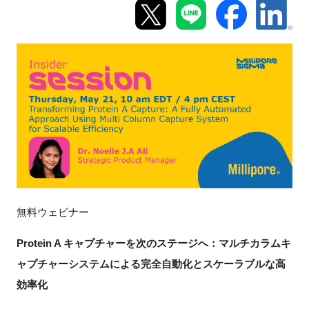
新規登録
イベント
プログラム
インタビュー・コラム
ニュース・掲示板
LINK-Jを知る
無料ウェビナー
Protein A キャプチャーを次のステージへ：マルチカラムキ
特別会員
ャプチャーシステムによる完全自動化とスケーラブルな高
施設・アクセス
効率化