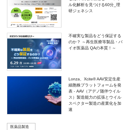
ル化解析を見つける60分_理
研ジェネシス
不確実な製品をどう保証する
のか？ ～再生医療等製品・バ
イオ医薬品 QAの本質！～
Lonza、Xcite® AAV安定生産
細胞株プラットフォームを発
表 - AAV（アデノ随伴ウイル
ス）製造能力の拡張とウイル
スベクター製造の産業化を加
速
医薬品製造