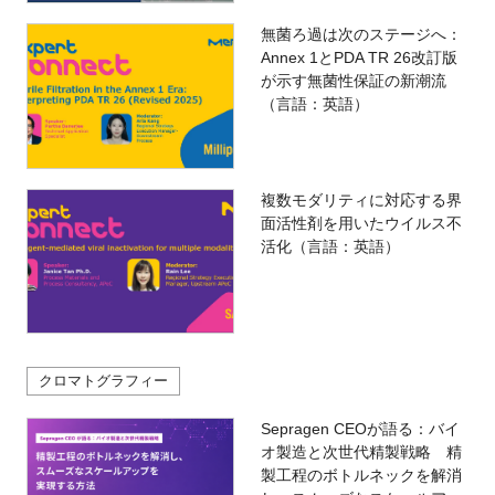
無菌ろ過は次のステージへ：
Annex 1とPDA TR 26改訂版
が示す無菌性保証の新潮流
（言語：英語）
複数モダリティに対応する界
面活性剤を用いたウイルス不
活化（言語：英語）
クロマトグラフィー
Sepragen CEOが語る：バイ
オ製造と次世代精製戦略 精
製工程のボトルネックを解消