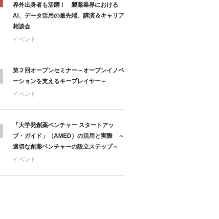
界外出身者も活躍！ 製薬業界における
AI、データ活用の最先端、講演＆キャリア
相談会
イベント
第２回オープンセミナー～オープンイノベ
ーションを支えるキープレイヤー～
イベント
「大学発創薬ベンチャー スタートアッ
プ・ガイド」（AMED）の活用と実際 ～
適切な創薬ベンチャーの設立ステップ～
イベント