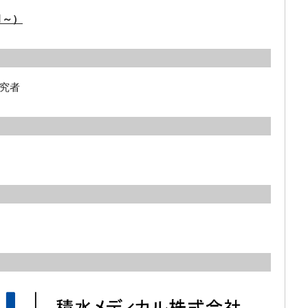
月～）
究者