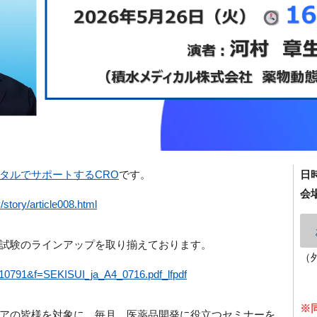
タルでサポートするCRO
です。
日
会
story/article008.html
試験のラインアップを取り揃えております。
（
?t=10791&f=SEKISUI_ja_A4_0716.pdf_lfpdf
※
アの皆様を対象に、毎月、医薬品開発に役立つセミナーを