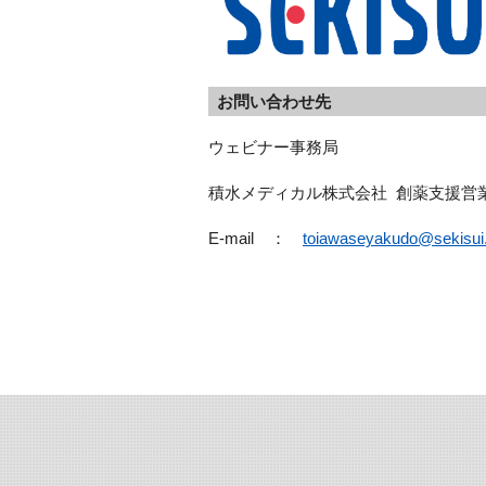
お問い合わせ先
ウェビナー事務局  
積水メディカル株式会社  創薬支援営業
E-mail　：　
toiawaseyakudo@sekisu