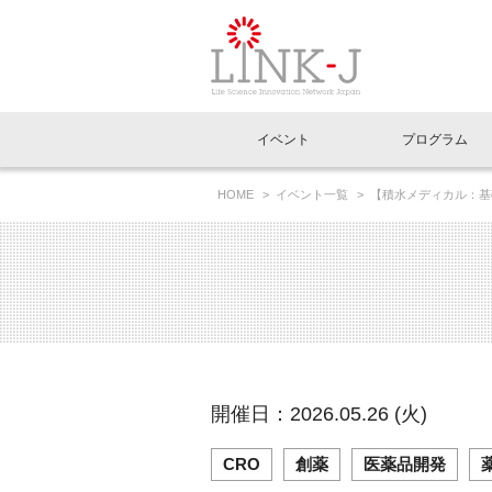
一般社団法人LI
イベント
プログラム
FAQ
イベントお知らせメール登録
HOME
イベント一覧
【積水メディカル：基
イベント一覧
インタビュー・コラム一覧
ニュース一覧
Out of Box相談室
理事長挨拶
特別会員一覧
ラウンジ・会議室
LINK-J主催・共催
スペシャルインタビュー
トピック
特別
プレ
国内外連携
専用メニューはこちら
アクセス
LINK-J協賛・協力
連載コラム
メディア情報
出展
海外
組織概要
過去イベント
事務局だより
アクセラレーション
マイ
イベ
開催日：2026.05.26 (火)
協賛・協力
施設
CRO
創薬
医薬品開発