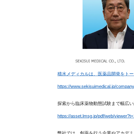
積水メディカルは、医薬品開発をトー
https://www.sekisuimedical.jp/company/
探索から臨床薬物動態試験まで幅広い
https://asset.lmsg.jp/pdf/web/viewer
弊社では、創薬を行う企業やアカデミ