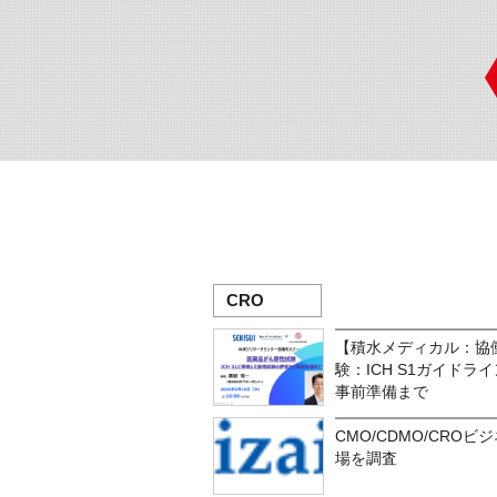
CRO
【積水メディカル：協
験：ICH S1ガイド
事前準備まで
CMO/CDMO/CRO
場を調査