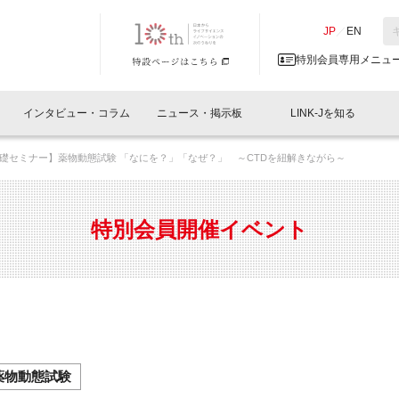
NK-J／LINK-J
JP
／
EN
特別会員専用メニュ
インタビュー・コラム
ニュース・掲示板
LINK-Jを知る
礎セミナー】薬物動態試験 「なにを？」「なぜ？」 ～CTDを紐解きながら～
イベントレポート一覧
人と情報の交流掲示板一覧
What's "UNIKORN"？
Why in Nihonbashi
特別会員について
オフィス・ラボ
What
What’
入会
施設
会員開催
スリリース
ベンチャーインタビュー
LINK-J主催・共催
会員プレスリリース
会報誌 
サポーター紹介
事業
特別会員開催イベント
閉じる
・参加
関連
サポーターコラム
LINK-J協賛・協力
募集
日本
パンフレット
GT
ページ
ント告知
薬物動態試験