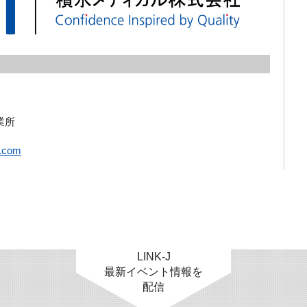
所  
i.com
LINK-J
最新イベント情報を
配信