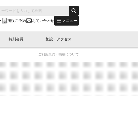
メニュー
ー
施設ご予約
お問い合わせ
特別会員
施設・アクセス
ご利用規約・掲載について
's "LINK-BioBAY TOKYO"？
s LINK-J WEST
申し込み
ご予約
(News Letter)
特別会員開催
ニュース・事業紹介
内容
橋コラム
出展・参加
イベント
B日本橋エリアについて