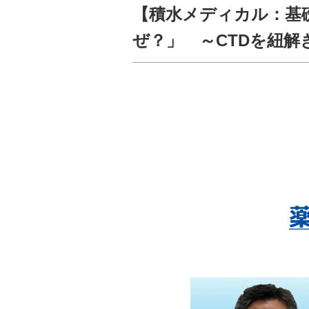
【積水メディカル：基
ぜ？」 ～CTDを紐解