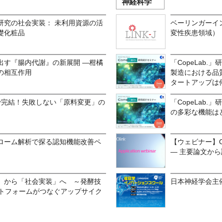
神経科学
研究の社会実装： 未利用資源の活
ベーリンガーイ
礎化粧品
変性疾患領域）
出す『腸内代謝』の新展開 —柑橘
「CopeLab
の相互作用
製造における品
タートアップは
で完結！失敗しない「原料変更」の
「CopeLab
の多彩な機能は
ローム解析で探る認知機能改善ペ
【ウェビナー】O
― 主要論文から
」から「社会実装」へ ～発酵技
日本神経学会主
ットフォームがつなぐアップサイク