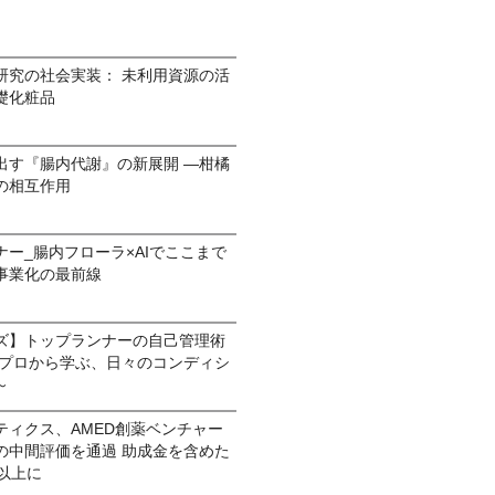
研究の社会実装： 未利用資源の活
礎化粧品
出す『腸内代謝』の新展開 —柑橘
の相互作用
ー_腸内フローラ×AIでここまで
事業化の最前線
ズ】トップランナーの自己管理術
～プロから学ぶ、日々のコンディシ
～
ティクス、AMED創薬ベンチャー
の中間評価を通過 助成金を含めた
以上に