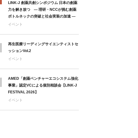
LINK-J 創薬共創シンポジウム 日本の創薬
力を解き放つ ― 理研・NCCが挑む創薬
ボトルネックの突破と社会実装の加速 ―
イベント
再生医療リーディングサイエンティストセ
ッションVol.2
イベント
AMED「創薬ベンチャーエコシステム強化
事業」認定VCによる個別相談会【LINK-J
FESTIVAL 2026】
イベント