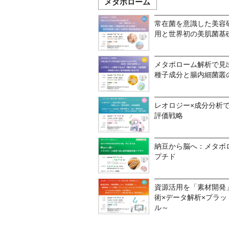
メタボローム
常在菌を意識した美容
用と世界初の美肌菌基
メタボローム解析で見
種子成分と腸内細菌叢
レオロジー×成分分析
評価戦略
納豆から脳へ：メタボ
プチド
資源活用を「素材開発
術×データ解析×プラ
ル～