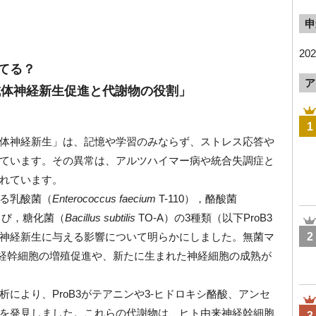
申
20
てる？
ア
成体神経新生促進と代謝物の役割」
1
体神経新生」は、記憶や学習のみならず、ストレス応答や
ています。その異常は、アルツハイマー病や統合失調症と
れています。
る乳酸菌（
Enterococcus faecium
T-110），酪酸菌
よび，糖化菌（
Bacillus subtilis
TO-A）の3種類（以下ProB3
神経新生に与える影響について明らかにしました。無菌マ
2
、神経幹細胞の増殖促進や、新たに生まれた神経細胞の成熟が
により、ProB3がテアニンや3-ヒドロキシ酪酸、アンセ
を発見しました。これらの代謝物は、ヒト由来神経幹細胞
3