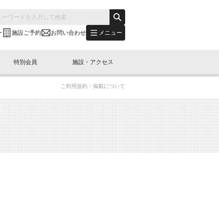
メニュー
ー
施設ご予約
お問い合わせ
特別会員
施設・アクセス
ご利用規約・掲載について
's "LINK-BioBAY TOKYO"？
s LINK-J WEST
申し込み
ご予約
(News Letter)
特別会員開催
ニュース・事業紹介
内容
橋コラム
出展・参加
イベント
B日本橋エリアについて