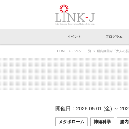
一般社団法人LI
イベント
プログラム
FAQ
イベントお知らせメール登録
HOME
イベント一覧
腸内細菌が「大人の脳
イベント一覧
インタビュー・コラム一覧
ニュース一覧
Out of Box相談室
理事長挨拶
特別会員一覧
ラウンジ・会議室
LINK-J主催・共催
スペシャルインタビュー
トピック
特別
プレ
国内外連携
専用メニューはこちら
アクセス
LINK-J協賛・協力
連載コラム
メディア情報
出展
海外
組織概要
過去イベント
事務局だより
アクセラレーション
マイ
イベ
開催日：2026.05.01 (金) ～ 2026
協賛・協力
施設
メタボローム
神経科学
腸内