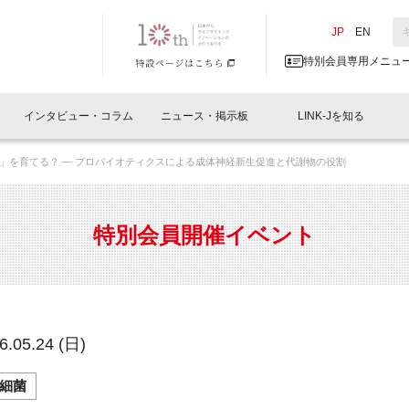
NK-J／LINK-J
JP
／
EN
特別会員専用メニュ
インタビュー・コラム
ニュース・掲示板
LINK-Jを知る
」を育てる？ ― プロバイオティクスによる成体神経新生促進と代謝物の役割
イベントレポート一覧
人と情報の交流掲示板一覧
What's "UNIKORN"？
Why in Nihonbashi
特別会員について
オフィス・ラボ
What
What’
入会
施設
会員開催
スリリース
ベンチャーインタビュー
LINK-J主催・共催
会員プレスリリース
会報誌 
サポーター紹介
事業
特別会員開催イベント
閉じる
・参加
関連
サポーターコラム
LINK-J協賛・協力
募集
日本
パンフレット
GT
ページ
ント告知
.05.24 (日)
細菌