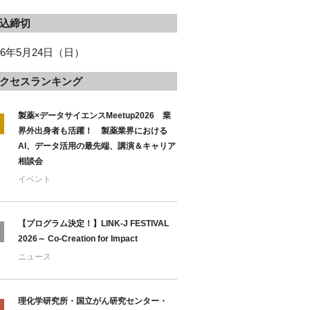
込締切
26年5月24日（日）
クセスランキング
製薬×データサイエンスMeetup2026 業
界外出身者も活躍！ 製薬業界における
AI、データ活用の最先端、講演＆キャリア
相談会
イベント
【プログラム決定！】LINK-J FESTIVAL
2026～ Co-Creation for Impact
ニュース
理化学研究所・国立がん研究センター・