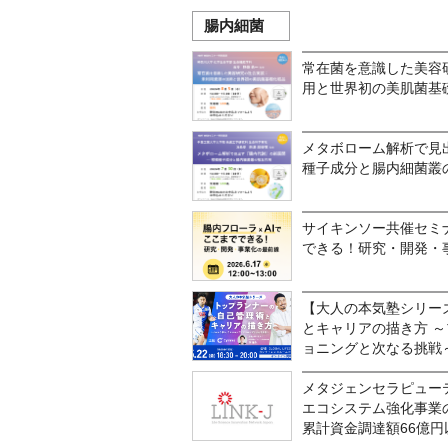
腸内細菌
常在菌を意識した美容
用と世界初の美肌菌基
メタボローム解析で見
種子成分と腸内細菌叢
サイキンソー共催セミナ
できる！研究・開発・
【大人の本気塾シリー
とキャリアの描き方 
ョニングと次なる挑戦
メタジェンセラピュー
エコシステム強化事業
累計資金調達額66億円