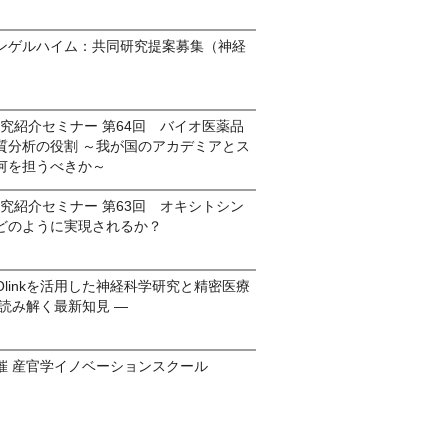
ンゲルハイム：共同研究提案募集（神経
.」研究紹介セミナー 第64回 バイオ医薬品
質分析の役割 ～我が国のアカデミアとス
何を担うべきか～
.」研究紹介セミナー 第63回 オキシトシン
どのように実現されるか？
linkを活用した神経科学研究と精密医療
読み解く最新知見 ―
催 産官学イノベーションスクール