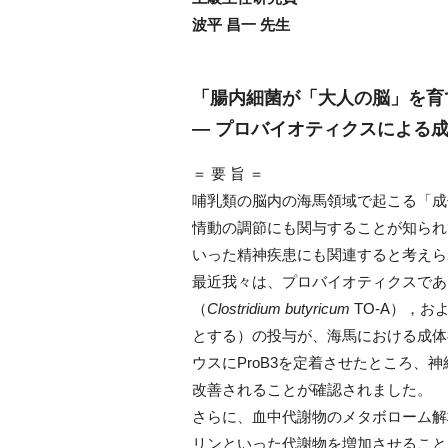
波平 昌一 先生
「腸内細菌が「大人の脳」を育
― プロバイオティクスによる
＝ 要 旨 ＝
哺乳類の脳内の海馬領域で起こる「成
情動の調節にも関与することが知られ
いった精神疾患にも関連すると考えら
最近我々は、プロバイオティクスであ
（
Clostridium butyricum
TO-A），お
とする）の投与が、海馬における成体
ウスにProB3を定着させたところ
改善されることが確認されました。
さらに、血中代謝物のメタボローム解析
リンといった代謝物を増加させること