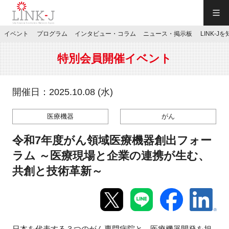
一般社団法人LINK-J／LINK-J
イベント
プログラム
インタビュー・コラム
ニュース・掲示板
LINK-J
JP
／
EN
特別会員開催イベント
開催日：2025.10.08 (水)
医療機器
がん
特別会員専用メニュー
令和7年度がん領域医療機器創出フォー
施設ご予約
ラム ～医療現場と企業の連携が生む、
共創と技術革新～
お問い合わせ
マイページ
日本を代表する３つのがん専門病院と、医療機器開発を担