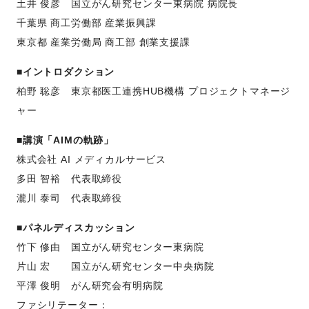
土井 俊彦 国立がん研究センター東病院 病院長
千葉県 商工労働部 産業振興課
東京都 産業労働局 商工部 創業支援課
■イントロダクション
柏野 聡彦 東京都医工連携HUB機構 プロジェクトマネージ
ャー
■講演「AIMの軌跡」
株式会社 AI メディカルサービス
多田 智裕 代表取締役
瀧川 泰司 代表取締役
■パネルディスカッション
竹下 修由 国立がん研究センター東病院
片山 宏 国立がん研究センター中央病院
平澤 俊明 がん研究会有明病院
ファシリテーター：