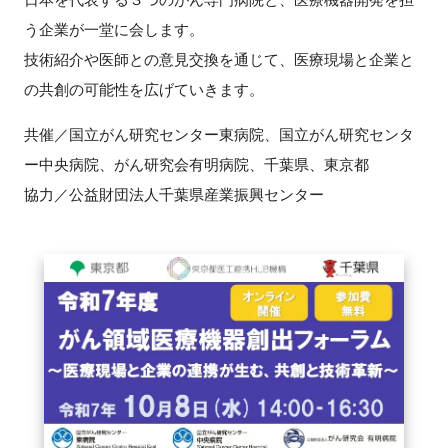
う企業が一堂に会します。
新規登録
技術紹介や医師との意見交換を通じて、医療現場と企業と
の共創の可能性を広げていきます。
イベント
共催／国立がん研究センター東病院、国立がん研究センタ
プログラム
ー中央病院、がん研究会有明病院、千葉県、東京都
協力／公益財団法人千葉県産業振興センター
インタビュー・コラム
ニュース・掲示板
LINK-Jを知る
特別会員
施設・アクセス