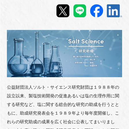
新規登録
イベント
プログラム
インタビュー・コラム
ニュース・掲示板
LINK-Jを知る
公益財団法人ソルト・サイエンス研究財団は１９８８年の
設立以来、製塩技術開発の促進あるいは塩の生理作用に関
特別会員
する研究など、塩に関する総合的な研究の助成を行うとと
もに、助成研究発表会を１９８９年より毎年度開催し、こ
施設・アクセス
れらの研究助成の成果を広く社会に公表してまいりまし