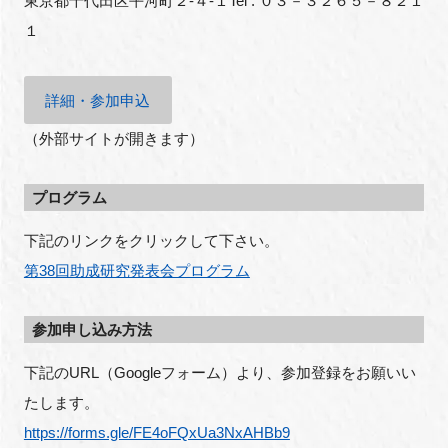
東京都千代田区平河町２-４-１Tel : ０３－３２６５－８２１
１
閉じる
詳細・参加申込
（外部サイトが開きます）
プログラム
下記のリンクをクリックして下さい。
第38回助成研究発表会プログラム
参加申し込み方法
下記のURL（Googleフォーム）より、参加登録をお願いい
たします。
https://forms.gle/FE4oFQxUa3NxAHBb9