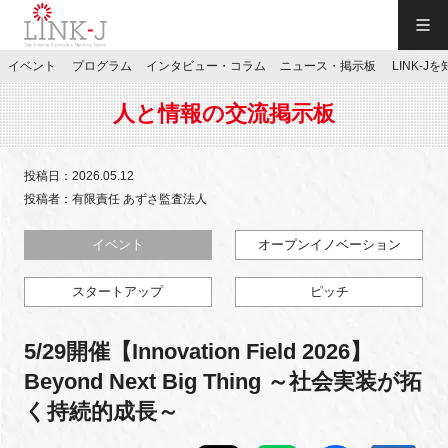
一般社団法人LINK-J／LINK-J
イベント
プログラム
インタビュー・コラム
ニュース・掲示板
LINK-J
JP
／
EN
人と情報の交流掲示板
投稿日：2026.05.12
投稿者：有限責任 あずさ監査法人
特別会員専用メニュー
イベント
オープンイノベーション
スタートアップ
ピッチ
施設ご予約
5/29開催【Innovation Field 2026】
お問い合わせ
Beyond Next Big Thing ～社会実装が拓
く持続的成長～
マイページ