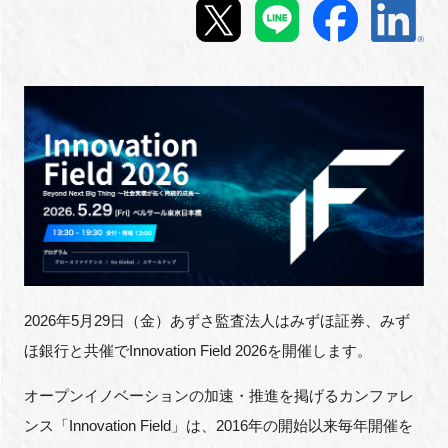
新規登録
イベント
プログラム
インタビュー・コラム
ニュース・掲示板
LINK-Jを知る
2026年5月29日（金）あずさ監査法人はみずほ証券、みず
ほ銀行と共催でInnovation Field 2026を開催します。
特別会員
オープンイノベーションの加速・推進を掲げるカンファレ
施設・アクセス
ンス「Innovation Field」は、2016年の開始以来毎年開催を