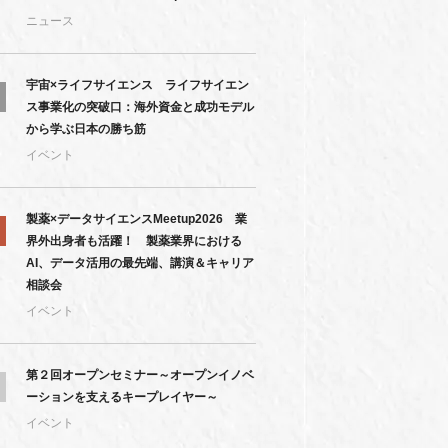
ニュース
宇宙×ライフサイエンス ライフサイエン
ス事業化の突破口：海外資金と成功モデル
から学ぶ日本の勝ち筋
イベント
製薬×データサイエンスMeetup2026 業
界外出身者も活躍！ 製薬業界における
AI、データ活用の最先端、講演＆キャリア
相談会
イベント
第２回オープンセミナー～オープンイノベ
ーションを支えるキープレイヤー～
イベント