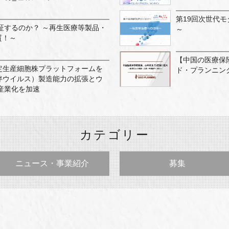
第19回次世代
証するのか？ ～再生医療等製品・
～
質！～
【中国の医療保
AAV安定生産細胞株プラットフォームを
ド・プランニン
ノ随伴ウイルス）製造能力の拡張とウ
産業化を加速
カテゴリー
ニュース・事業紹介
募集