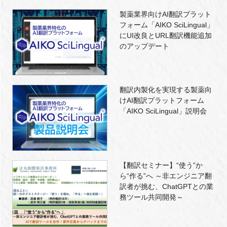
製薬業界向けAI翻訳プラット
フォーム「AIKO SciLingual」
にUI改良とURL翻訳機能追加
のアップデート
翻訳内製化を実現する製薬向
けAI翻訳プラットフォーム
「AIKO SciLingual」説明会
【翻訳セミナー】“使う”か
ら“作る”へ ～非エンジニア翻
訳者が挑む、ChatGPTとの業
務ツール共同開発～