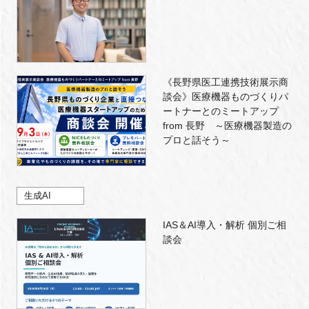
《長野県医工連携技術展示商
談会》医療機器ものづくりパ
ートナーとのミートアップ
from 長野 ～医療機器製造の
プロと話そう～
生成AI
IAS＆AI導入・解析 個別ご相
談会