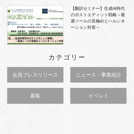
【翻訳セミナー】生成AI時代
のポストエディット戦略～最
適ツールの見極めとハルシネ
ーション対策～
カテゴリー
会員プレスリリース
ニュース・事業紹介
募集
イベント