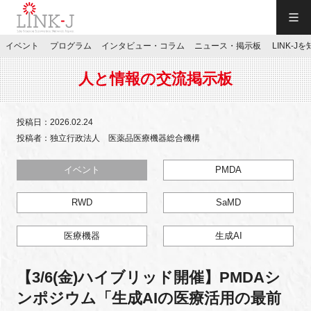
一般社団法人LINK-J／LINK-J
イベント
プログラム
インタビュー・コラム
ニュース・掲示板
LINK-J
JP
／
EN
人と情報の交流掲示板
投稿日：2026.02.24
投稿者：独立行政法人 医薬品医療機器総合機構
特別会員専用メニュー
イベント
PMDA
RWD
SaMD
施設ご予約
医療機器
生成AI
お問い合わせ
【3/6(金)ハイブリッド開催】PMDAシ
マイページ
ンポジウム「生成AIの医療活用の最前