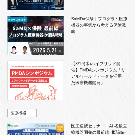
SaMD×保険｜プログラム医療
機器の事例から考える保険戦
略
【3/19(木)ハイブリッド開
催】PMDAシンポジウム「リ
アルワールドデータを活用し
た医療機器開発」
医療機器
医工連携セミナー｜AI 搭載医
療機器開発の最前線 -概論編-