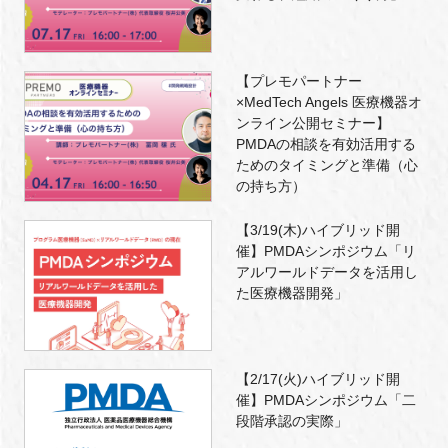
【プレモパートナー
×MedTech Angels 医療機器オ
ンライン公開セミナー】
PMDAの相談を有効活用する
ためのタイミングと準備（心
の持ち方）
【3/19(木)ハイブリッド開
催】PMDAシンポジウム「リ
アルワールドデータを活用し
た医療機器開発」
【2/17(火)ハイブリッド開
催】PMDAシンポジウム「二
段階承認の実際」