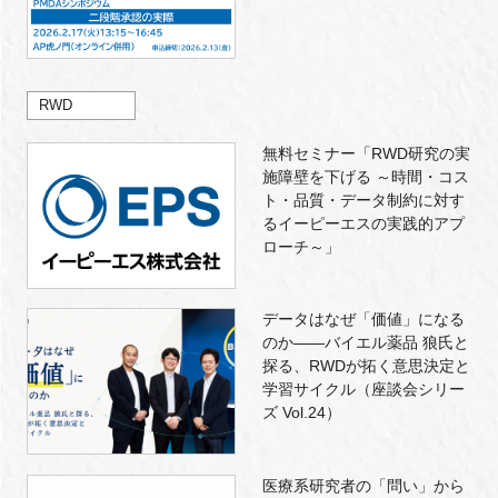
RWD
無料セミナー「RWD研究の実
施障壁を下げる ～時間・コス
ト・品質・データ制約に対す
るイーピーエスの実践的アプ
ローチ～」
データはなぜ「価値」になる
のか——バイエル薬品 狼氏と
探る、RWDが拓く意思決定と
学習サイクル（座談会シリー
ズ Vol.24）
医療系研究者の「問い」から